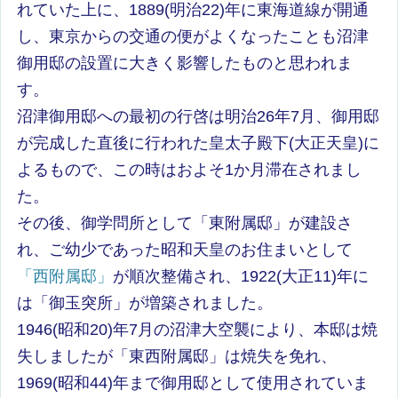
れていた上に、1889(明治22)年に東海道線が開通
し、東京からの交通の便がよくなったことも沼津
御用邸の設置に大きく影響したものと思われま
す。
沼津御用邸への最初の行啓は明治26年7月、御用邸
が完成した直後に行われた皇太子殿下(大正天皇)に
よるもので、この時はおよそ1か月滞在されまし
た。
その後、御学問所として「東附属邸」が建設さ
れ、ご幼少であった昭和天皇のお住まいとして
「西附属邸」
が順次整備され、1922(大正11)年に
は「御玉突所」が増築されました。
1946(昭和20)年7月の沼津大空襲により、本邸は焼
失しましたが「東西附属邸」は焼失を免れ、
1969(昭和44)年まで御用邸として使用されていま