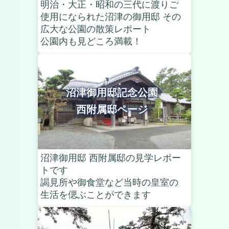
明治・大正・昭和の三代に渡りご
使用になられた沼津の御用邸 その
広大な公園の散策レポート
公園内も見どころ満載！
沼津御用邸記念公園
西附属邸ページ
沼津御用邸 西附属邸の見学レポー
トです
謁見所や御食堂など当時の皇室の
生活を偲ぶことができます