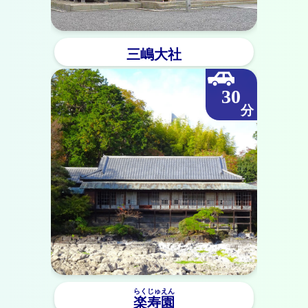
三嶋大社
30
らくじゅえん
楽寿園