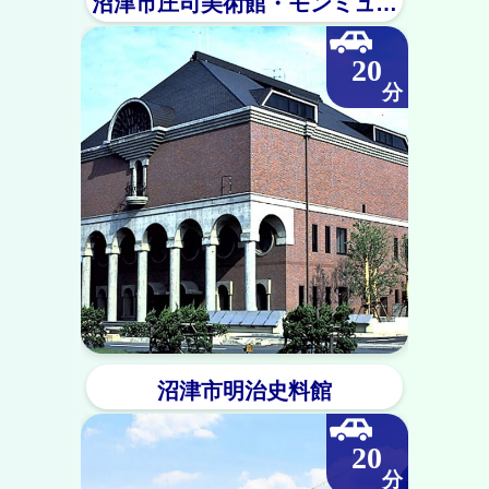
沼津市庄司美術館・
モンミュゼ
沼津
20
沼津市明治史料館
20