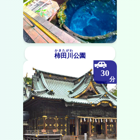
かきたがわ
柿田川
公園
30