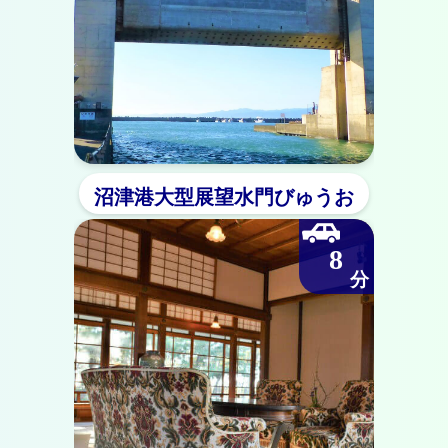
沼津港大型展望水門びゅうお
8