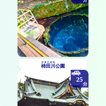
かきたがわ
柿田川
公園
25