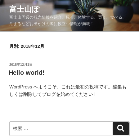
コ
富士山ぽ
ン
富士山周辺の観光情報を紹介。観る、体験する、買う、食べる、
テ
泊まるなどお出かけの際に役立つ情報が満載！
ン
ツ
へ
月別: 2018年12月
ス
キ
ッ
投
2018年12月1日
プ
稿
Hello world!
日:
WordPress へようこそ。これは最初の投稿です。編集も
しくは削除してブログを始めてください !
検
検
索
索: