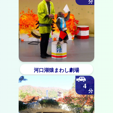
河口湖猿まわし劇場
4