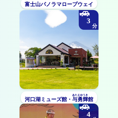
富士山パノラマロープウェイ
3
あたえゆうき
河口湖ミューズ館・
与勇輝
館
4