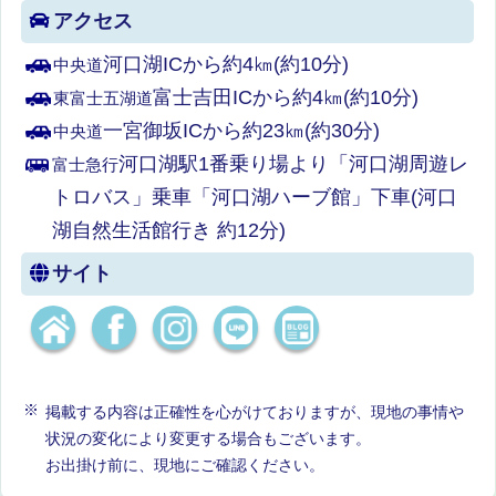
アクセス
河口湖ICから約4㎞(約10分)
中央道
富士吉田ICから約4㎞(約10分)
東富士五湖道
一宮御坂ICから約23㎞(約30分)
中央道
河口湖駅1番乗り場より「河口湖周遊レ
富士急行
トロバス」乗車「河口湖ハーブ館」下車(河口
湖自然生活館行き 約12分)
サイト
掲載する内容は正確性を心がけておりますが、現地の事情や
状況の変化により変更する場合もございます。
お出掛け前に、現地にご確認ください。