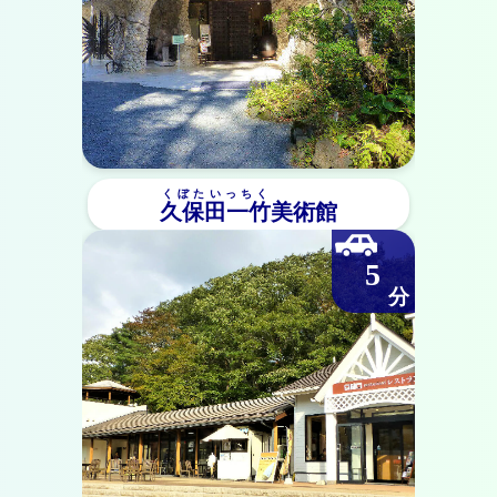
くぼたいっちく
久保田一竹
美術館
5